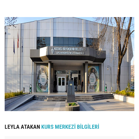
UZEM
KAYIT OL /GIRIŞ YAP
İLETİŞİM
SSS
LEYLA ATAKAN
KURS MERKEZİ BİLGİLERİ