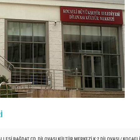
İ
LESİ BAĞDAT CD. DİLOVASI KÜLTÜR MERKEZİ K:2 DİLOVASI / KOCAEL