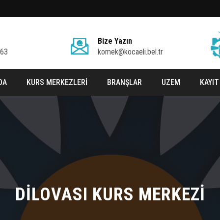
Bize Yazın
 63
komek@kocaeli.bel.tr
DA
KURS MERKEZLERİ
BRANŞLAR
UZEM
KAYIT
DİLOVASI KURS MERKEZİ