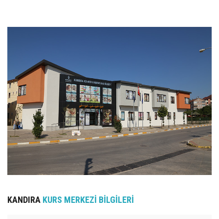
UZEM
KAYIT OL /GIRIŞ YAP
İLETİŞİM
SSS
KANDIRA
KURS MERKEZİ BİLGİLERİ