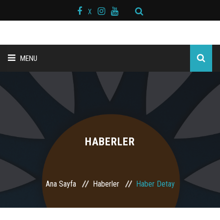
X
MENU
ANA SAYFA
BAŞKAN MESAJI
HAKKIMIZDA
HABERLER
KURS MERKEZLERİ
Ana Sayfa
Haberler
Haber Detay
BRANŞLAR