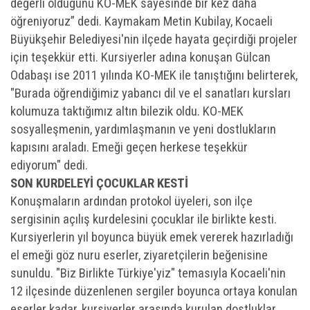
değerli olduğunu KO-MEK sayesinde bir kez daha
öğreniyoruz” dedi. Kaymakam Metin Kubilay, Kocaeli
Büyükşehir Belediyesi'nin ilçede hayata geçirdiği projeler
için teşekkür etti. Kursiyerler adına konuşan Gülcan
Odabaşı ise 2011 yılında KO-MEK ile tanıştığını belirterek,
"Burada öğrendiğimiz yabancı dil ve el sanatları kursları
kolumuza taktığımız altın bilezik oldu. KO-MEK
sosyalleşmenin, yardımlaşmanın ve yeni dostlukların
kapısını araladı. Emeği geçen herkese teşekkür
ediyorum" dedi.
SON KURDELEYİ ÇOCUKLAR KESTİ
Konuşmaların ardından protokol üyeleri, son ilçe
sergisinin açılış kurdelesini çocuklar ile birlikte kesti.
Kursiyerlerin yıl boyunca büyük emek vererek hazırladığı
el emeği göz nuru eserler, ziyaretçilerin beğenisine
sunuldu. "Biz Birlikte Türkiye'yiz" temasıyla Kocaeli'nin
12 ilçesinde düzenlenen sergiler boyunca ortaya konulan
eserler kadar, kursiyerler arasında kurulan dostluklar,