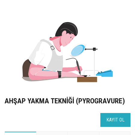
UZEM
KAYIT OL /GIRIŞ YAP
İLETİŞİM
SSS
AHŞAP YAKMA TEKNİĞİ (PYROGRAVURE)
KAYIT OL