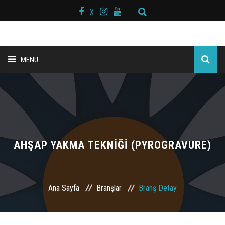
X
MENU
ANA SAYFA
BAŞKAN MESAJI
HAKKIMIZDA
AHŞAP YAKMA TEKNİĞİ (PYROGRAVURE)
KURS MERKEZLERİ
Ana Sayfa
Branşlar
Branş Detay
BRANŞLAR