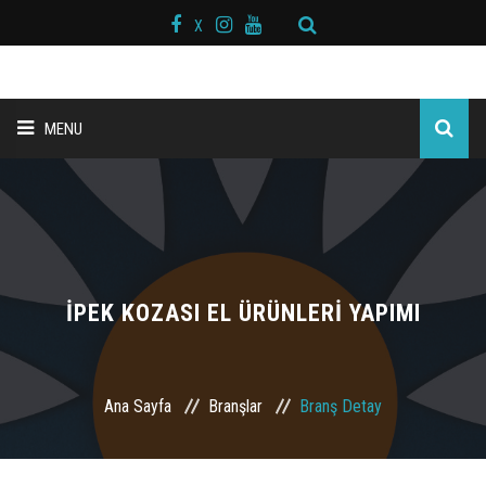
X
MENU
ANA SAYFA
BAŞKAN MESAJI
HAKKIMIZDA
İPEK KOZASI EL ÜRÜNLERİ YAPIMI
KURS MERKEZLERİ
Ana Sayfa
Branşlar
Branş Detay
BRANŞLAR