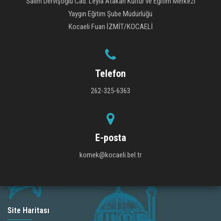
Salim Dervişoğlu Cad. Leyla Atakan Kültür ve Eğitim Merkezi
Yaygın Eğitim Şube Müdürlüğü
Kocaeli Fuarı İZMİT/KOCAELİ
Telefon
262-325-6363
E-posta
komek@kocaeli.bel.tr
Site Haritası