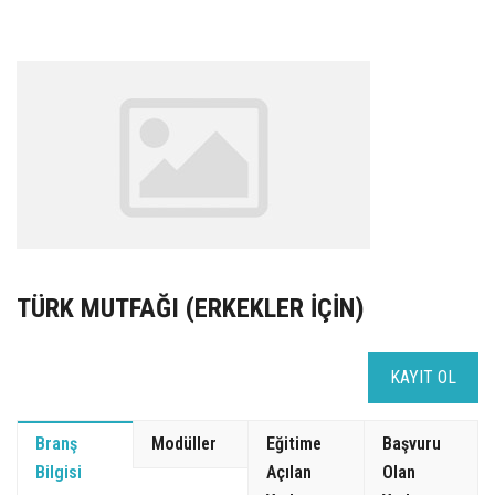
UZEM
KAYIT OL /GIRIŞ YAP
İLETİŞİM
SSS
TÜRK MUTFAĞI (ERKEKLER İÇİN)
KAYIT OL
Branş
Modüller
Eğitime
Başvuru
Bilgisi
Açılan
Olan