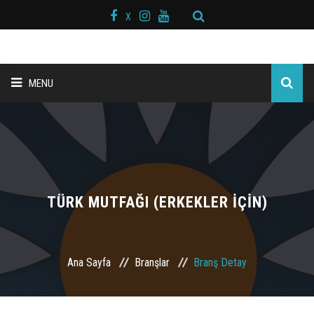
X
MENU
ANA SAYFA
BAŞKAN MESAJI
HAKKIMIZDA
TÜRK MUTFAĞI (ERKEKLER İÇİN)
KURS MERKEZLERİ
Ana Sayfa
Branşlar
Branş Detay
BRANŞLAR