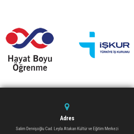
Adres
Salim Dervişoğlu Cad. Leyla Atakan Kültür ve Eğitim Merkezi