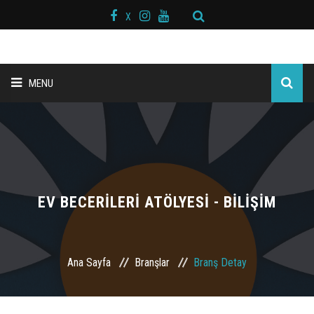
X
MENU
ANA SAYFA
BAŞKAN MESAJI
HAKKIMIZDA
EV BECERİLERİ ATÖLYESİ - BİLİŞİM
KURS MERKEZLERİ
Ana Sayfa
Branşlar
Branş Detay
BRANŞLAR