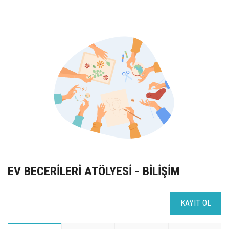
UZEM
KAYIT OL /GIRIŞ YAP
İLETİŞİM
SSS
EV BECERİLERİ ATÖLYESİ - BİLİŞİM
KAYIT OL