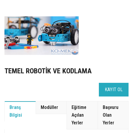
UZEM
KAYIT OL /GIRIŞ YAP
İLETİŞİM
SSS
TEMEL ROBOTİK VE KODLAMA
KAYIT OL
Branş
Modüller
Eğitime
Başvuru
Bilgisi
Açılan
Olan
Yerler
Yerler