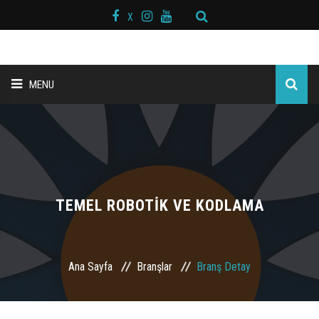
X
MENU
ANA SAYFA
BAŞKAN MESAJI
HAKKIMIZDA
TEMEL ROBOTİK VE KODLAMA
KURS MERKEZLERİ
Ana Sayfa
Branşlar
Branş Detay
BRANŞLAR