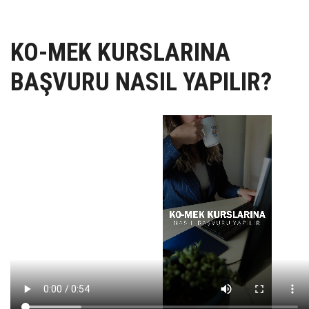
UZEM
KAYIT OL /GIRIŞ YAP
KO-MEK KURSLARINA
BAŞVURU NASIL YAPILIR?
İLETİŞİM
SSS