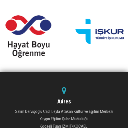
Adres
Salim Dervişoğlu Cad. Leyla Atakan Kültür ve Eğitim Merkezi
Yaygın Eğitim Şube Müdürlüğü
Kocaeli Fuarı İZMİT/KOCAELİ