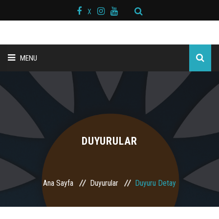
X
MENU
ANA SAYFA
BAŞKAN MESAJI
HAKKIMIZDA
DUYURULAR
KURS MERKEZLERİ
Ana Sayfa
Duyurular
Duyuru Detay
BRANŞLAR