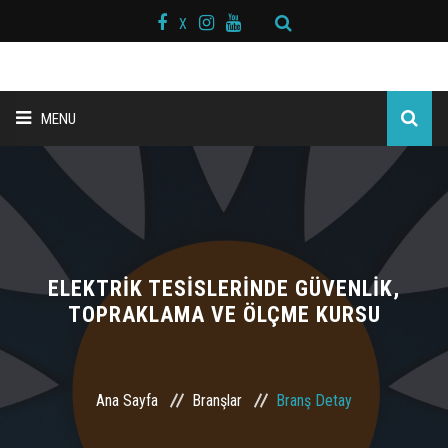
X
MENU
ANA SAYFA
BAŞKAN MESAJI
HAKKIMIZDA
ELEKTRİK TESİSLERİNDE GÜVENLİK,
TOPRAKLAMA VE ÖLÇME KURSU
KURS MERKEZLERİ
BRANŞLAR
Ana Sayfa
Branşlar
Branş Detay