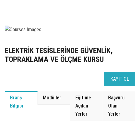
UZEM
KAYIT OL /GIRIŞ YAP
İLETİŞİM
ELEKTRİK TESİSLERİNDE GÜVENLİK,
SSS
TOPRAKLAMA VE ÖLÇME KURSU
KAYIT OL
Branş
Modüller
Eğitime
Başvuru
Bilgisi
Açılan
Olan
Yerler
Yerler