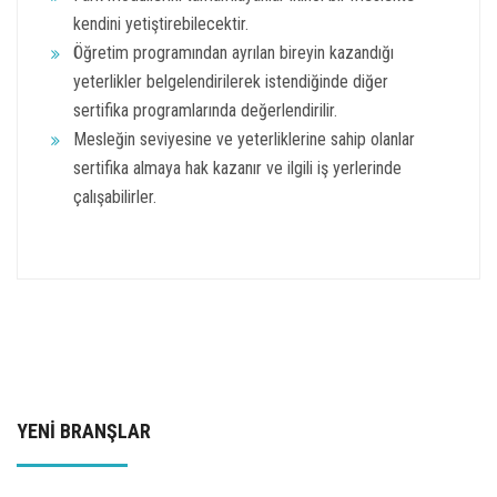
kendini yetiştirebilecektir.
Öğretim programından ayrılan bireyin kazandığı
yeterlikler belgelendirilerek istendiğinde diğer
sertifika programlarında değerlendirilir.
Mesleğin seviyesine ve yeterliklerine sahip olanlar
sertifika almaya hak kazanır ve ilgili iş yerlerinde
çalışabilirler.
YENİ BRANŞLAR
BİLGİSAYAR DESTEKLİ BASKI
TASARIMI GELİŞTİRME VE UYUM